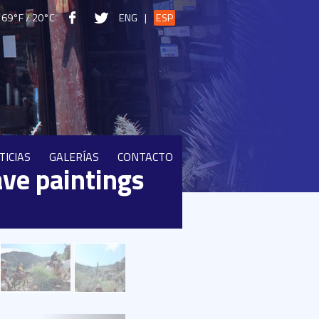
69°F / 20°C
ENG
|
ESP
TICIAS
GALERÍAS
CONTACTO
ave paintings